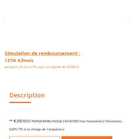
NOUS CONTACTER
Simulation de remboursement :
1 276 €/mois
pendant 20 ans à 3% avec un apport de 25 560 €
Description
Réf : 01742
** €255 600
honoraires inclus
|
|
€240 000
hors honoraires
Honoraires :
6.50% TTC à la charge de l'acquéreur