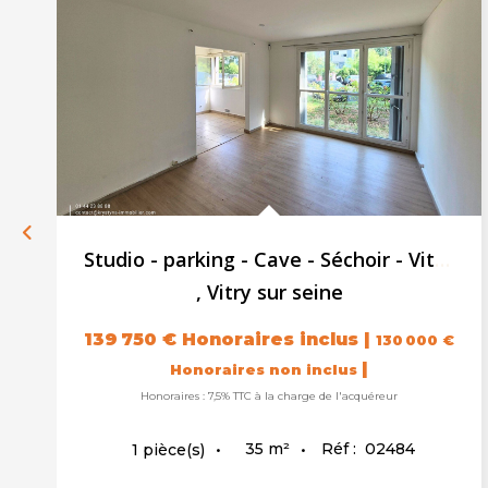
Studio - parking - Cave - Séchoir - Vitry Sur Seine - 35.2...
,
Vitry sur seine
139 750 €
Honoraires inclus
|
130 000 €
|
Honoraires non inclus
Honoraires : 7,5% TTC à la charge de l'acquéreur
35
m²
Réf :
02484
1
pièce(s)