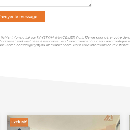
Envoyer le message
 un fichier informatisé par KRYSTYNA IMMOBILIER Paris 13eme pour gérer votre dema
plicables et sont destinées à nos conseillers Conformément à la loi « informatique 
ris 13eme contact@krystyna-immobilier.com. Nous vous informons de l'existence de
Exclusif