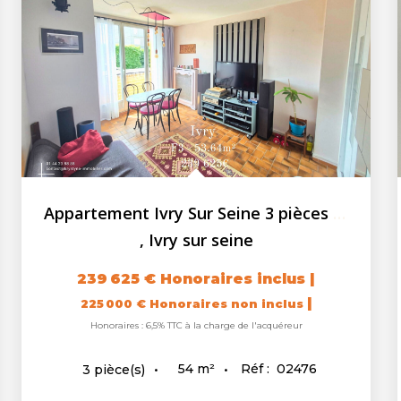
Appartement Ivry Sur Seine 3 pièces 53.64 m2 - loggia - cave
,
Ivry sur seine
239 625 €
Honoraires inclus
|
|
225 000 €
Honoraires non inclus
Honoraires : 6,5% TTC à la charge de l'acquéreur
54
m²
Réf :
02476
3
pièce(s)