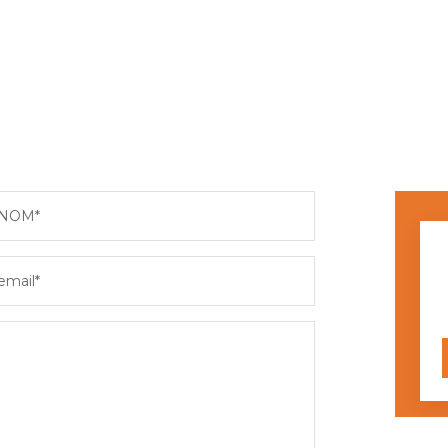
NOM*
email*