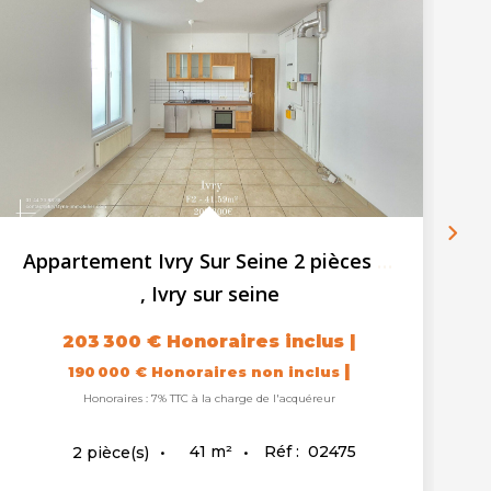
Appartement Ivry Sur Seine 2 pièces + 1 cave
,
Ivry sur seine
203 300 €
Honoraires inclus
|
|
190 000 €
Honoraires non inclus
Honoraires : 7% TTC à la charge de l'acquéreur
41
m²
Réf :
02475
2
pièce(s)