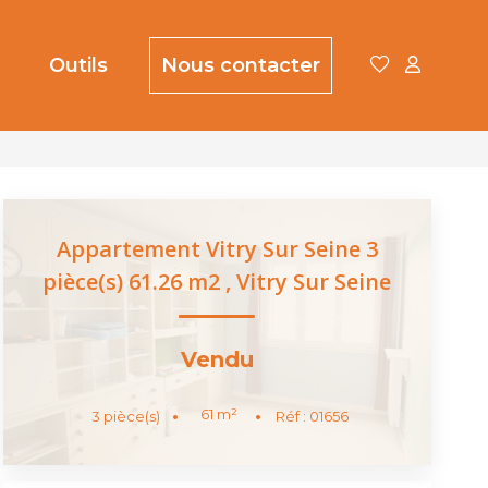
Outils
Nous contacter
Appartement Vitry Sur Seine 3
pièce(s) 61.26 m2
,
Vitry Sur Seine
Vendu
61
m²
3
pièce(s)
Réf :
01656