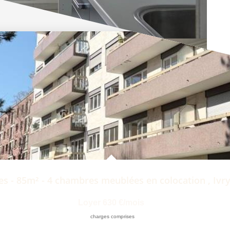
ces - 85m² - 4 chambres meublées en colocation
,
Ivry
Loyer 630 €/mois
charges comprises