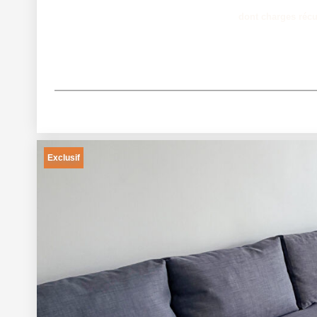
dont charges réc
Exclusif