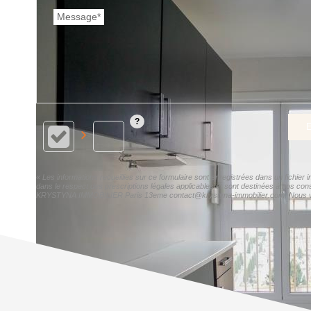
Message*
E
« Les informations recueillies sur ce formulaire sont enregistrées dans un fichi
dans le respect des prescriptions légales applicables et sont destinées à nos cons
KRYSTYNA IMMOBILIER Paris 13eme contact@krystyna-immobilier.com. Nous vous inf