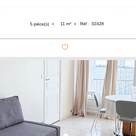
|
|
upérables: 80 €/mois
Honoraires charge locataire: 281 € TTC
Dépôt de g
11
m²
Réf :
02428
5
pièce(s)