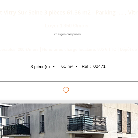
Vitry Sur Seine 3 pièces 61.36 m2 - Parking -...
,
Vit
Loyer 1 350 €/mois
charges comprises
|
|
pérables: 200 €/mois
Honoraires charge locataire: 805 € TTC
Dépôt de 
61
m²
Réf :
02471
3
pièce(s)