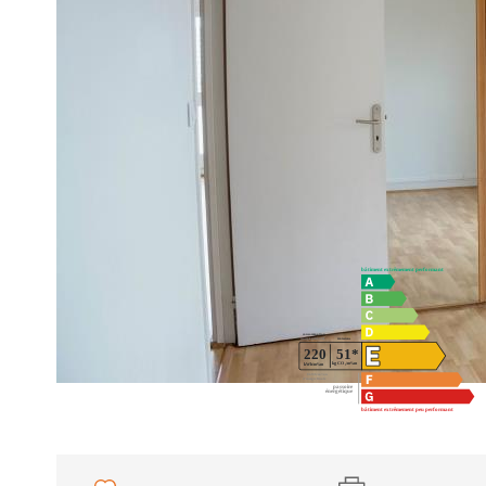
immeuble bien entretenu, un appartement de 3 pièces compr
dégagement, Salle de bains, WC. Parking double extérieur e
Bien agencé bon état, proche des commodités et transports.
Diagnostics énergétiques