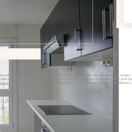
nvoyer le message
er informatisé par KRYSTYNA IMMOBILIER Paris 13eme pour gérer votre demande de contact. Ell
eillers Conformément à la loi « informatique et libertés », vous pouvez exercer votre droit d
ormons de l'existence de la liste d'opposition au démarchage téléphonique « Bloctel », su