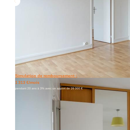
Simulation de remboursement :
1 313 €/mois
pendant 20 ans à 3% avec un apport de 26 300 €
Description
Réf : 01574
IVRY SUR SEINE - A 800m du métro 7 Mairie D'Ivry, A 5 min