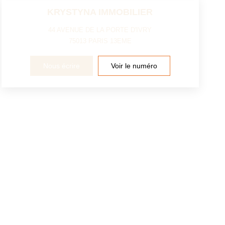
KRYSTYNA IMMOBILIER
44 AVENUE DE LA PORTE D'IVRY
75013
PARIS 13EME
Nous écrire
Voir le numéro