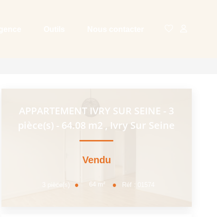
agence
Outils
Nous contacter
APPARTEMENT IVRY SUR SEINE - 3
pièce(s) - 64.08 m2
,
Ivry Sur Seine
Vendu
64
m²
3
pièce(s)
Réf :
01574