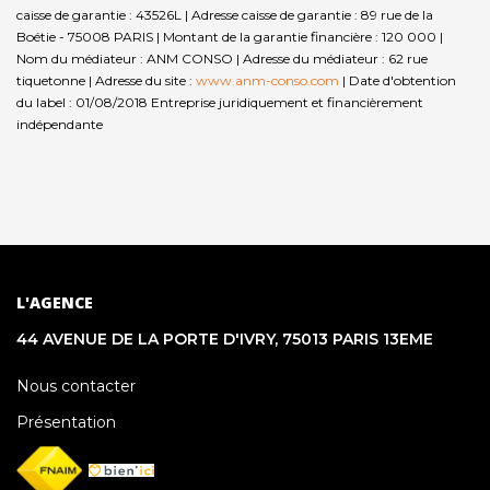
caisse de garantie : 43526L | Adresse caisse de garantie : 89 rue de la
Boétie - 75008 PARIS | Montant de la garantie financière : 120 000 |
Nom du médiateur : ANM CONSO | Adresse du médiateur : 62 rue
tiquetonne | Adresse du site :
www.anm-conso.com
| Date d'obtention
du label : 01/08/2018
Entreprise juridiquement et financièrement
indépendante
L'AGENCE
44 AVENUE DE LA PORTE D'IVRY, 75013 PARIS 13EME
Nous contacter
Présentation