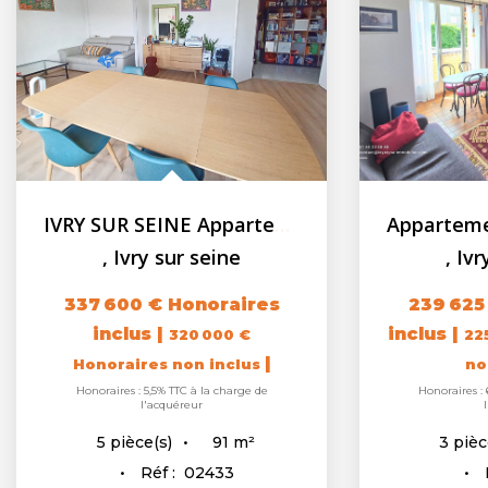
IVRY SUR SEINE Appartement F5 - 90.82m² - Balcon - Cave -...
,
Ivry sur seine
,
Ivr
337 600 €
Honoraires
239 625
inclus
|
inclus
|
320 000 €
22
|
Honoraires non inclus
no
Honoraires : 5,5% TTC à la charge de
Honoraires : 
l'acquéreur
91
m²
5
pièce(s)
3
pièc
Réf :
02433