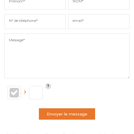
Prénom*
NOM*
N° de téléphone*
email*
Message*
Envoyer le message