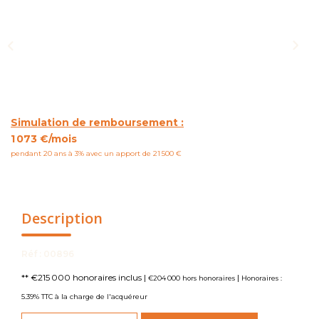
NOUS CONTACTER
Simulation de remboursement :
1 073 €/mois
pendant 20 ans à 3% avec un apport de 21 500 €
Description
Réf : 00896
** €215 000
honoraires inclus
|
|
€204 000
hors honoraires
Honoraires :
5.39% TTC à la charge de l'acquéreur