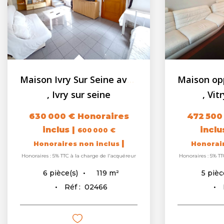
Maison Ivry Sur Seine avec jardin terrasse et cave - 206 m²...
,
Ivry sur seine
,
Vit
630 000 €
Honoraires
472 500
inclus
|
incl
600 000 €
|
Honoraires non inclus
Honorai
Honoraires : 5% TTC à la charge de l'acquéreur
Honoraires : 5% TT
119
m²
6
pièce(s)
5
pièc
Réf :
02466