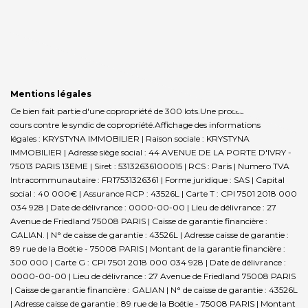
Mentions légales
Ce bien fait partie d'une copropriété de 300 lots.Une procédure est en
cours contre le syndic de copropriété.
Affichage des informations
légales : KRYSTYNA IMMOBILIER | Raison sociale : KRYSTYNA
IMMOBILIER | Adresse siège social : 44 AVENUE DE LA PORTE D'IVRY -
75013 PARIS 13EME | Siret : 53132636100015 | RCS : Paris | Numero TVA
Intracommunautaire : FR17531326361 | Forme juridique : SAS | Capital
social : 40 000€ | Assurance RCP : 43526L |
Carte T : CPI 7501 2018 000
034 928 | Date de délivrance : 0000-00-00 | Lieu de délivrance : 27
Avenue de Friedland 75008 PARIS | Caisse de garantie financière :
GALIAN. | N° de caisse de garantie : 43526L | Adresse caisse de garantie :
89 rue de la Boétie - 75008 PARIS | Montant de la garantie financière :
300 000 | Carte G : CPI 7501 2018 000 034 928 | Date de délivrance :
0000-00-00 | Lieu de délivrance : 27 Avenue de Friedland 75008 PARIS
| Caisse de garantie financière : GALIAN | N° de caisse de garantie : 43526L
| Adresse caisse de garantie : 89 rue de la Boétie - 75008 PARIS | Montant