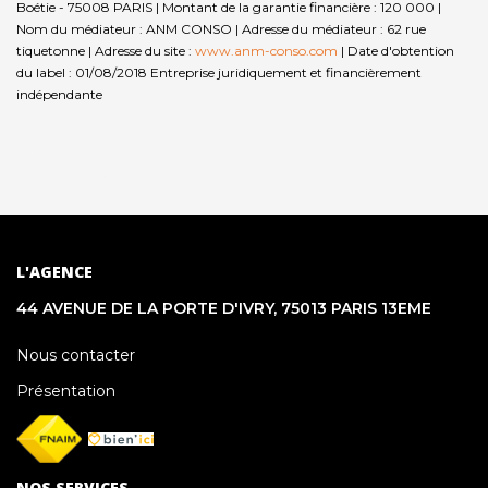
Boétie - 75008 PARIS | Montant de la garantie financière : 120 000 |
Nom du médiateur : ANM CONSO | Adresse du médiateur : 62 rue
tiquetonne | Adresse du site :
www.anm-conso.com
| Date d'obtention
du label : 01/08/2018
Entreprise juridiquement et financièrement
indépendante
L'AGENCE
44 AVENUE DE LA PORTE D'IVRY, 75013 PARIS 13EME
Nous contacter
Présentation
NOS SERVICES