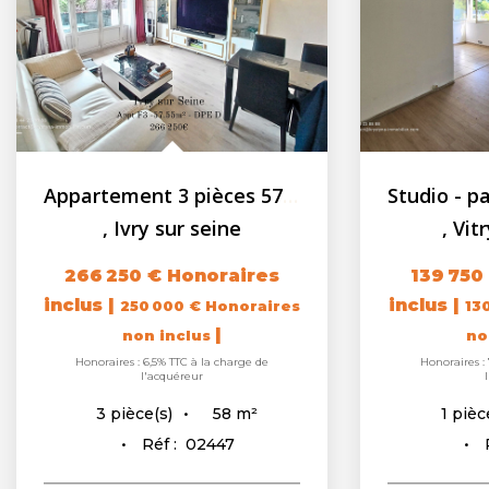
Appartement 3 pièces 57.81 m2 - Balcon - Cave
,
Ivry sur seine
,
Vit
266 250 €
Honoraires
139 750
inclus
|
inclus
|
250 000 €
Honoraires
13
|
non inclus
no
Honoraires : 6,5% TTC à la charge de
Honoraires :
l'acquéreur
58
m²
3
pièce(s)
1
pièc
Réf :
02447