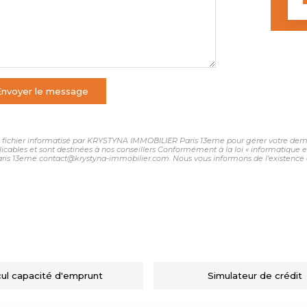
Envoyer le message
 un fichier informatisé par KRYSTYNA IMMOBILIER Paris 13eme pour gérer votre dema
plicables et sont destinées à nos conseillers Conformément à la loi « informatique 
ris 13eme contact@krystyna-immobilier.com. Nous vous informons de l'existence de
cul capacité d'emprunt
Simulateur de crédit