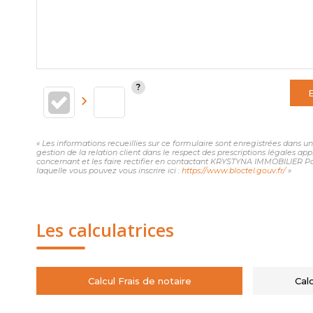
« Les informations recueillies sur ce formulaire sont enregistrées dans
gestion de la relation client dans le respect des prescriptions légales ap
concernant et les faire rectifier en contactant KRYSTYNA IMMOBILIER Pa
laquelle vous pouvez vous inscrire ici :
https://www.bloctel.gouv.fr/
»
Les calculatrices
Calcul Frais de notaire
Cal