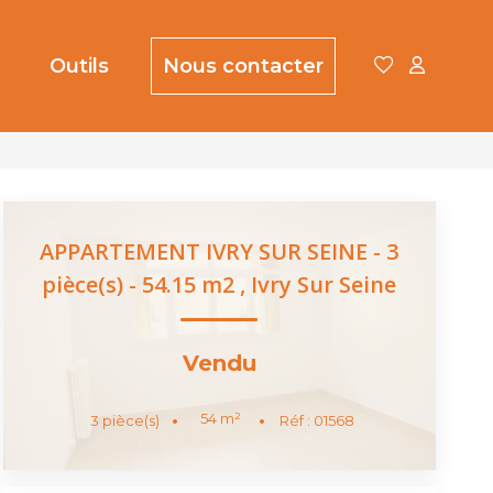
Outils
Nous contacter
APPARTEMENT IVRY SUR SEINE - 3
pièce(s) - 54.15 m2
,
Ivry Sur Seine
Vendu
54
m²
3
pièce(s)
Réf :
01568