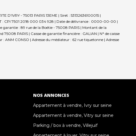
TE D'IVRY - 75013 PARIS 13EME | Siret : 53132636100015 |
T : CPI 7501 2018 000 034 928 | Date de délivrance : 0000-00-00 |
de garantie : 89 rue de la Boétie - 75008 PARIS | Montant de la
d 75008 PARIS | Caisse de garantie financière : GALIAN | N° de caisse
teur : ANM CONSO | Adresse du médiateur : 62 rue tiquetonne | Adresse
NOS ANNONCES
Appartement à vendre, Ivry sur seine
Appartement à vendre, Vitry sur seine
Parking / box à vendre, Villejuif
Appartement à louer, Vitry sur seine