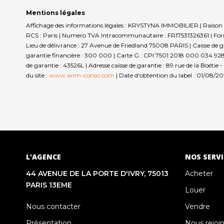
Mentions légales
Affichage des informations légales : KRYSTYNA IMMOBILIER | Raison 
RCS : Paris | Numero TVA Intracommunautaire : FR17531326361 | Forme
Lieu de délivrance : 27 Avenue de Friedland 75008 PARIS | Caisse de ga
garantie financière : 300 000 | Carte G : CPI 7501 2018 000 034 928 
de garantie : 43526L | Adresse caisse de garantie : 89 rue de la Boé
du site :
www.anm-conso.com
| Date d'obtention du label : 01/08/20
L'AGENCE
NOS SERVI
44 AVENUE DE LA PORTE D'IVRY, 75013
Acheter
PARIS 13EME
Louer
Nous contacter
Vendre
Présentation
Nous rejoi