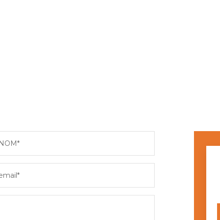
NOM*
email*