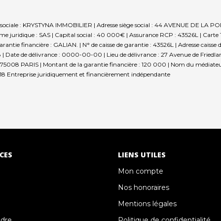
sociale : KRYSTYNA IMMOBILIER | Adresse siège social : 44 AVENUE DE LA POR
 juridique : SAS | Capital social : 40 000€ | Assurance RCP : 43526L |
Carte 
rantie financière : GALIAN. | N° de caisse de garantie : 43526L | Adresse caisse 
| Date de délivrance : 0000-00-00 | Lieu de délivrance : 27 Avenue de Friedlan
tie - 75008 PARIS | Montant de la garantie financière : 120 000 | Nom du média
18
Entreprise juridiquement et financièrement indépendante
CES
LIENS UTILES
Mon compte
Nos honoraires
Mentions légales
ndre
Politique de confidentialité