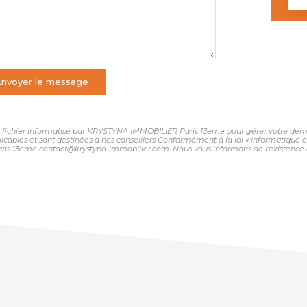
Envoyer le message
 un fichier informatisé par KRYSTYNA IMMOBILIER Paris 13eme pour gérer votre dema
plicables et sont destinées à nos conseillers Conformément à la loi « informatique 
ris 13eme contact@krystyna-immobilier.com. Nous vous informons de l'existence de