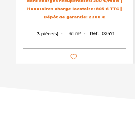
|
dont charges récupérables: 200 €/mois
|
Honoraires charge locataire: 805 € TTC
Dépôt de garantie: 2 300 €
61
m²
Réf :
02471
3
pièce(s)