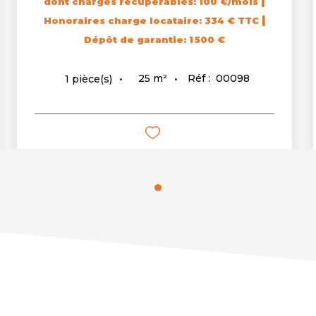
|
dont charges récupérables: 100 €/mois
|
Honoraires charge locataire: 334 € TTC
Dépôt de garantie: 1 500 €
25
m²
Réf :
00098
1
pièce(s)