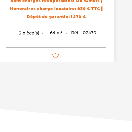
|
dont charges récupérables: 130 €/mois
|
Honoraires charge locataire: 839 € TTC
Dépôt de garantie: 1 270 €
64
m²
Réf :
02470
3
pièce(s)