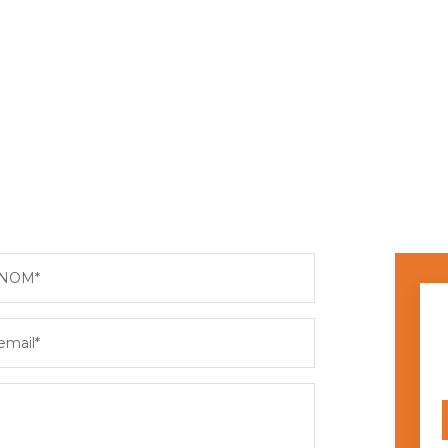
NOM*
email*