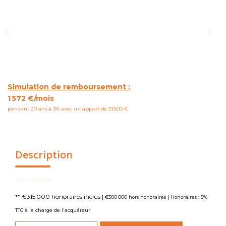
NOUS CONTACTER
Simulation de remboursement :
1 572 €/mois
pendant 20 ans à 3% avec un apport de 31 500 €
Description
Réf : 00708
** €315 000
honoraires inclus
|
|
€300 000
hors honoraires
Honoraires : 5%
TTC à la charge de l'acquéreur