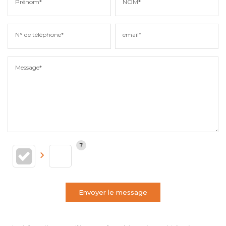
Prénom*
NOM*
N° de téléphone*
email*
Message*
Envoyer le message