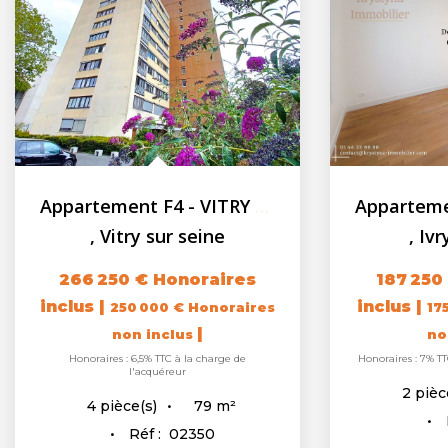
Appartement F4 - VITRY SUR SEINE - 2 caves - Parking
,
Vitry sur seine
,
Ivr
266 250 €
Honoraires
187 250
inclus
|
inclus
|
250 000 €
Honoraires
17
|
non inclus
no
Honoraires : 6,5% TTC à la charge de
Honoraires : 7% TT
l'acquéreur
2
pièc
79
m²
4
pièce(s)
Réf :
02350