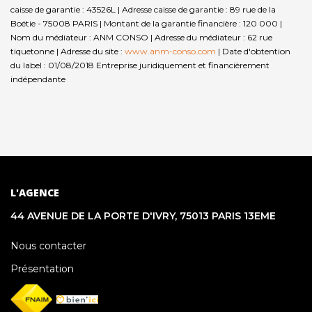
caisse de garantie : 43526L | Adresse caisse de garantie : 89 rue de la
Boétie - 75008 PARIS | Montant de la garantie financière : 120 000 |
Nom du médiateur : ANM CONSO | Adresse du médiateur : 62 rue
tiquetonne | Adresse du site :
www.anm-conso.com
| Date d'obtention
du label : 01/08/2018
Entreprise juridiquement et financièrement
indépendante
L'AGENCE
44 AVENUE DE LA PORTE D'IVRY, 75013 PARIS 13EME
Nous contacter
Présentation