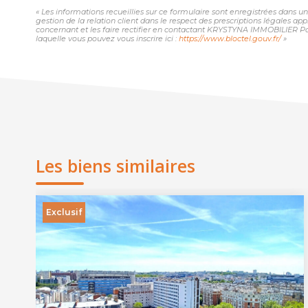
« Les informations recueillies sur ce formulaire sont enregistrées dans
gestion de la relation client dans le respect des prescriptions légales ap
concernant et les faire rectifier en contactant KRYSTYNA IMMOBILIER Pa
laquelle vous pouvez vous inscrire ici :
https://www.bloctel.gouv.fr/
»
Les biens similaires
Exclusif