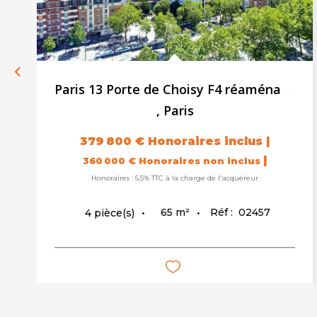
Paris 13 Porte de Choisy F4 réaménagé 65 m² Vue...
,
Paris
379 800 €
Honoraires inclus
|
|
360 000 €
Honoraires non inclus
Honoraires : 5,5% TTC à la charge de l'acquéreur
65
m²
Réf :
02457
4
pièce(s)