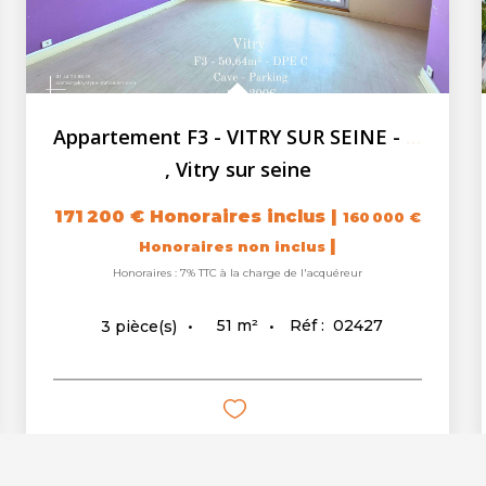
Appartement F3 - VITRY SUR SEINE - Cave - Parking...
,
Vitry sur seine
171 200 €
Honoraires inclus
|
160 000 €
|
Honoraires non inclus
Honoraires : 7% TTC à la charge de l'acquéreur
51
m²
Réf :
02427
3
pièce(s)