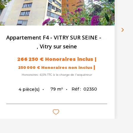
Appartement F4 - VITRY SUR SEINE - 2 caves - Parking
,
Vitry sur seine
266 250 €
Honoraires inclus
|
|
250 000 €
Honoraires non inclus
Honoraires : 6,5% TTC à la charge de l'acquéreur
79
m²
Réf :
02350
4
pièce(s)