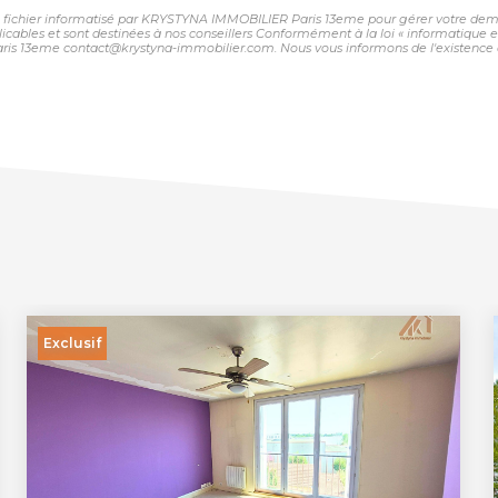
 un fichier informatisé par KRYSTYNA IMMOBILIER Paris 13eme pour gérer votre dema
plicables et sont destinées à nos conseillers Conformément à la loi « informatique 
ris 13eme contact@krystyna-immobilier.com. Nous vous informons de l'existence de
Exclusif