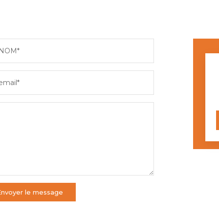
NOM*
email*
Envoyer le message