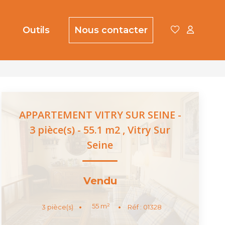
Outils
Nous contacter
APPARTEMENT VITRY SUR SEINE -
3 pièce(s) - 55.1 m2
,
Vitry Sur
Seine
Vendu
55
m²
3
pièce(s)
Réf :
01328