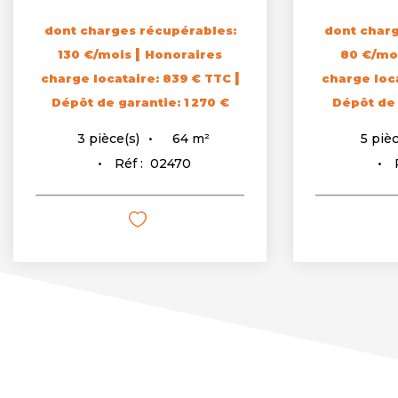
dont charges récupérables:
dont charg
|
130 €/mois
Honoraires
80 €/mo
|
charge locataire: 839 € TTC
charge loc
Dépôt de garantie: 1 270 €
Dépôt de 
64
m²
3
pièce(s)
5
pièc
Réf :
02470