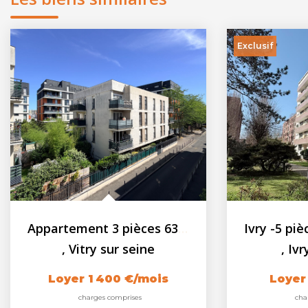
Exclusif
Appartement 3 pièces 63.95 m2 - Parking
,
Vitry sur seine
,
Ivr
Loyer 1 400 €/mois
Loyer
charges comprises
cha