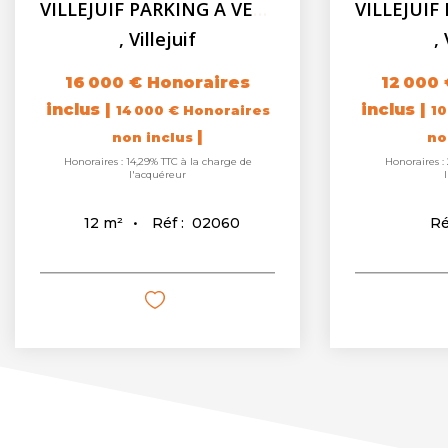
VILLEJUIF PARKING A VENDRE - 12 m2
,
Villejuif
,
16 000 €
Honoraires
12 000 
inclus
|
inclus
|
14 000 €
Honoraires
10
|
non inclus
no
Honoraires : 14,29% TTC à la charge de
Honoraires :
l'acquéreur
Réf :
02060
12
m²
Ré