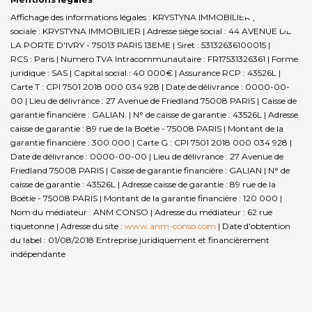
Affichage des informations légales : KRYSTYNA IMMOBILIER | Raison
sociale : KRYSTYNA IMMOBILIER | Adresse siège social : 44 AVENUE DE
LA PORTE D'IVRY - 75013 PARIS 13EME | Siret : 53132636100015 |
RCS : Paris | Numero TVA Intracommunautaire : FR17531326361 | Forme
juridique : SAS | Capital social : 40 000€ | Assurance RCP : 43526L |
Carte T : CPI 7501 2018 000 034 928 | Date de délivrance : 0000-00-
00 | Lieu de délivrance : 27 Avenue de Friedland 75008 PARIS | Caisse de
garantie financière : GALIAN. | N° de caisse de garantie : 43526L | Adresse
caisse de garantie : 89 rue de la Boétie - 75008 PARIS | Montant de la
garantie financière : 300 000 | Carte G : CPI 7501 2018 000 034 928 |
Date de délivrance : 0000-00-00 | Lieu de délivrance : 27 Avenue de
Friedland 75008 PARIS | Caisse de garantie financière : GALIAN | N° de
caisse de garantie : 43526L | Adresse caisse de garantie : 89 rue de la
Boétie - 75008 PARIS | Montant de la garantie financière : 120 000 |
Nom du médiateur : ANM CONSO | Adresse du médiateur : 62 rue
tiquetonne | Adresse du site :
www.anm-conso.com
| Date d'obtention
du label : 01/08/2018
Entreprise juridiquement et financièrement
indépendante