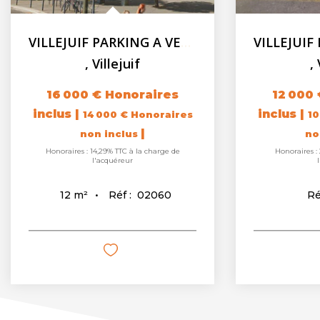
VILLEJUIF PARKING A VENDRE - 12 m2
,
Villejuif
,
16 000 €
Honoraires
12 000 
inclus
|
inclus
|
14 000 €
Honoraires
10
|
non inclus
no
Honoraires : 14,29% TTC à la charge de
Honoraires :
l'acquéreur
Réf :
02060
12
m²
Ré