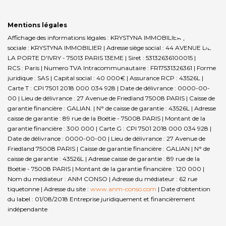
Mentions légales
Affichage des informations légales : KRYSTYNA IMMOBILIER | Raison
sociale : KRYSTYNA IMMOBILIER | Adresse siège social : 44 AVENUE DE
LA PORTE D'IVRY - 75013 PARIS 13EME | Siret : 53132636100015 |
RCS : Paris | Numero TVA Intracommunautaire : FR17531326361 | Forme
juridique : SAS | Capital social : 40 000€ | Assurance RCP : 43526L |
Carte T : CPI 7501 2018 000 034 928 | Date de délivrance : 0000-00-
00 | Lieu de délivrance : 27 Avenue de Friedland 75008 PARIS | Caisse de
garantie financière : GALIAN. | N° de caisse de garantie : 43526L | Adresse
caisse de garantie : 89 rue de la Boétie - 75008 PARIS | Montant de la
garantie financière : 300 000 | Carte G : CPI 7501 2018 000 034 928 |
Date de délivrance : 0000-00-00 | Lieu de délivrance : 27 Avenue de
Friedland 75008 PARIS | Caisse de garantie financière : GALIAN | N° de
caisse de garantie : 43526L | Adresse caisse de garantie : 89 rue de la
Boétie - 75008 PARIS | Montant de la garantie financière : 120 000 |
Nom du médiateur : ANM CONSO | Adresse du médiateur : 62 rue
tiquetonne | Adresse du site :
www.anm-conso.com
| Date d'obtention
du label : 01/08/2018
Entreprise juridiquement et financièrement
indépendante