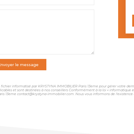
Envoyer le message
 un fichier informatisé par KRYSTYNA IMMOBILIER Paris 13eme pour gérer votre dema
plicables et sont destinées à nos conseillers Conformément à la loi « informatique 
ris 13eme contact@krystyna-immobilier.com. Nous vous informons de l'existence de