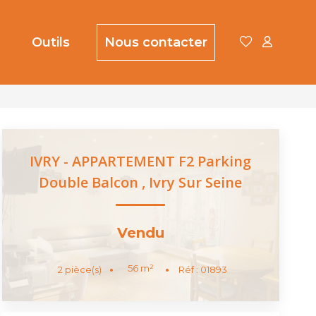
Outils
Nous contacter
IVRY - APPARTEMENT F2 Parking
Double Balcon
,
Ivry Sur Seine
Vendu
56
m²
2
pièce(s)
Réf :
01893