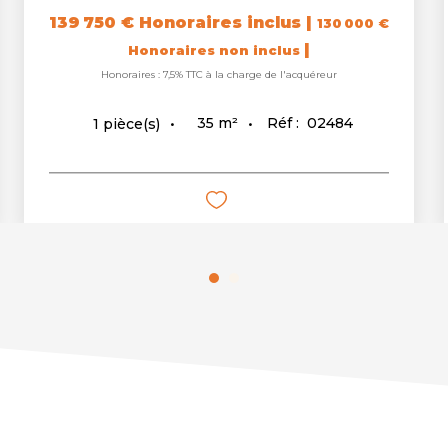
139 750 €
Honoraires inclus
|
130 000 €
|
Honoraires non inclus
Honoraires : 7,5% TTC à la charge de l'acquéreur
35
m²
Réf :
02484
1
pièce(s)