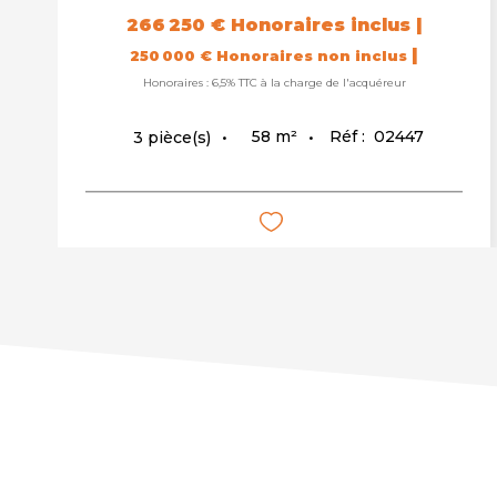
266 250 €
Honoraires inclus
|
|
250 000 €
Honoraires non inclus
Honoraires : 6,5% TTC à la charge de l'acquéreur
58
m²
Réf :
02447
3
pièce(s)