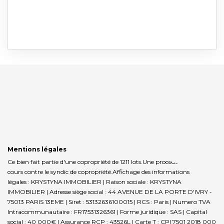
Mentions légales
Ce bien fait partie d'une copropriété de 1211 lots.Une procédure est en
cours contre le syndic de copropriété.
Affichage des informations
légales : KRYSTYNA IMMOBILIER | Raison sociale : KRYSTYNA
IMMOBILIER | Adresse siège social : 44 AVENUE DE LA PORTE D'IVRY -
75013 PARIS 13EME | Siret : 53132636100015 | RCS : Paris | Numero TVA
Intracommunautaire : FR17531326361 | Forme juridique : SAS | Capital
social : 40 000€ | Assurance RCP : 43526L |
Carte T : CPI 7501 2018 000