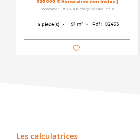
|
320 000 €
Honoraires non inclus
Honoraires : 5,5% TTC à la charge de l'acquéreur
91
m²
Réf :
02433
5
pièce(s)
Les calculatrices