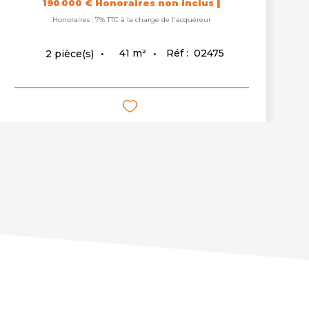
|
190 000 €
Honoraires non inclus
Honoraires : 7% TTC à la charge de l'acquéreur
41
m²
Réf :
02475
2
pièce(s)