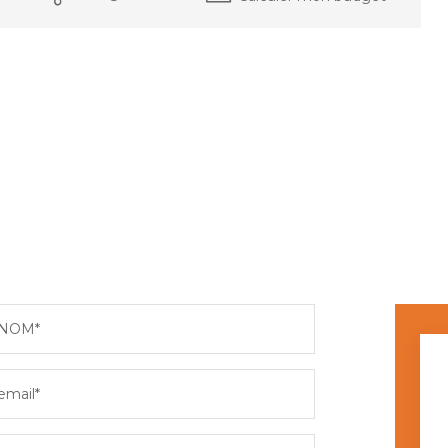
NOM*
email*