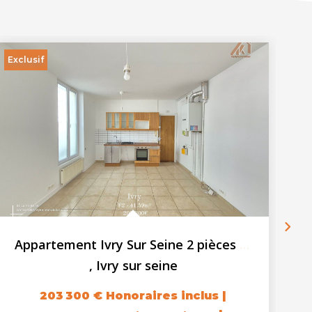
Exclusif
Ex
Appartement Ivry Sur Seine 2 pièces + 1 cave
,
Ivry sur seine
203 300 €
Honoraires inclus
|