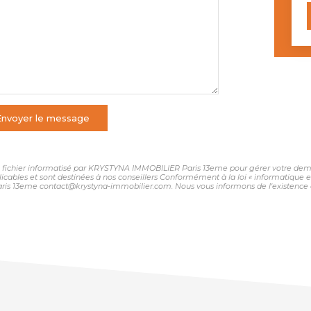
Envoyer le message
 un fichier informatisé par KRYSTYNA IMMOBILIER Paris 13eme pour gérer votre dema
plicables et sont destinées à nos conseillers Conformément à la loi « informatique 
ris 13eme contact@krystyna-immobilier.com. Nous vous informons de l'existence de