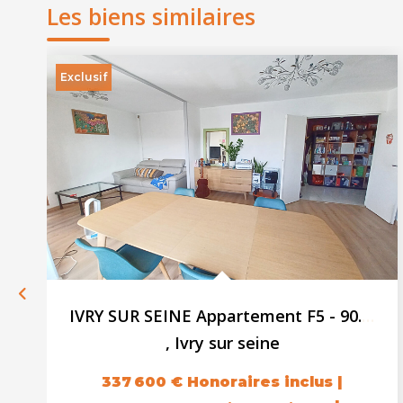
Les biens similaires
Exclusif
IVRY SUR SEINE Appartement F5 - 90.82m² - Balcon - Cave -...
,
Ivry sur seine
337 600 €
Honoraires inclus
|