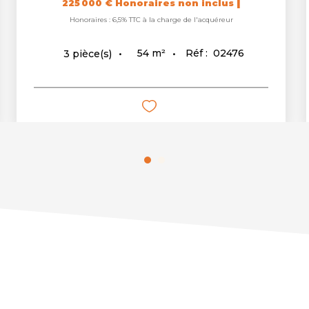
|
225 000 €
Honoraires non inclus
Honoraires : 6,5% TTC à la charge de l'acquéreur
54
m²
Réf :
02476
3
pièce(s)