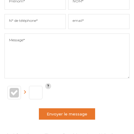
Prénom*
NOM*
N° de téléphone*
email*
Message*
Envoyer le message