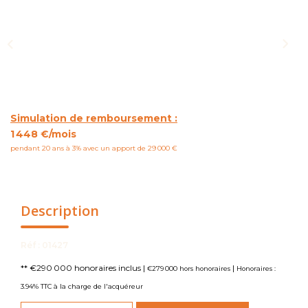
NOUS CONTACTER
Simulation de remboursement :
1 448 €/mois
pendant 20 ans à 3% avec un apport de 29 000 €
Description
Réf : 01427
** €290 000
honoraires inclus
|
|
€279 000
hors honoraires
Honoraires :
3.94% TTC à la charge de l'acquéreur