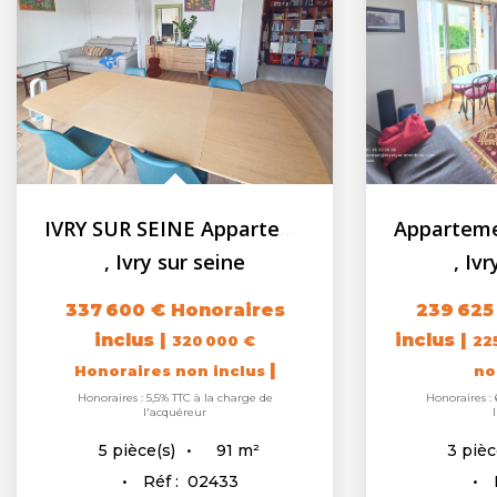
IVRY SUR SEINE Appartement F5 - 90.82m² - Balcon - Cave -...
,
Ivry sur seine
,
Ivr
337 600 €
Honoraires
239 625
inclus
|
inclus
|
320 000 €
22
|
Honoraires non inclus
no
Honoraires : 5,5% TTC à la charge de
Honoraires : 
l'acquéreur
91
m²
5
pièce(s)
3
pièc
Réf :
02433