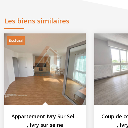
Les biens similaires
Exclusif
Appartement Ivry Sur Seine 3 pièces - 67.98m² - Balcon
,
Ivry sur seine
,
Ivr