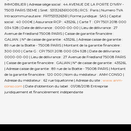
IMMOBILIER | Adresse siège social : 44 AVENUE DE LA PORTE D'IVRY -
75013 PARIS 13EME | Siret : 53132636100015 | RCS : Paris | Numero TVA
Intracommunautaire : FR17531326361 | Forme juridique : SAS | Capital
social : 40 000€ | Assurance RCP : 43526L |
Carte T : CPI 7501 2018 000
034 928 | Date de délivrance : 0000-00-00 | Lieu de délivrance : 27
Avenue de Friedland 75008 PARIS | Caisse de garantie financière :
GALIAN. | N° de caisse de garantie : 43526L | Adresse caisse de garantie :
89 rue de la Boétie - 75008 PARIS | Montant de la garantie financière :
300 000 | Carte G : CPI 7501 2018 000 034 928 | Date de délivrance :
0000-00-00 | Lieu de délivrance : 27 Avenue de Friedland 75008 PARIS
| Caisse de garantie financière : GALIAN | N° de caisse de garantie : 43526L
| Adresse caisse de garantie : 89 rue de la Boétie - 75008 PARIS | Montant
de la garantie financière : 120 000 | Nom du médiateur : ANM CONSO |
Adresse du médiateur : 62 rue tiquetonne | Adresse du site :
www.anm-
conso.com
| Date d'obtention du label : 01/08/2018
Entreprise
juridiquement et financièrement indépendante