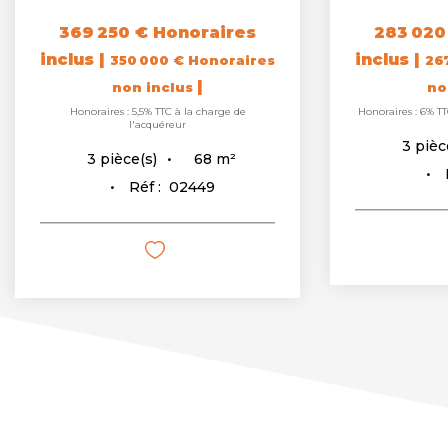
369 250 €
Honoraires
283 020
inclus
|
inclus
|
350 000 €
Honoraires
26
|
non inclus
no
Honoraires : 5,5% TTC à la charge de
Honoraires : 6% TT
l'acquéreur
3
pièc
68
m²
3
pièce(s)
Réf :
02449