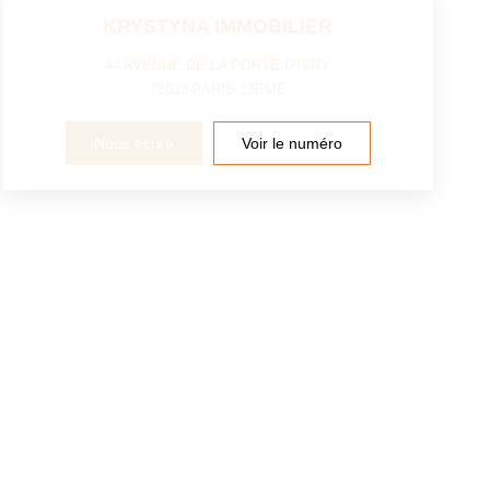
KRYSTYNA IMMOBILIER
44 AVENUE DE LA PORTE D'IVRY
75013
PARIS 13EME
Nous écrire
Voir le numéro