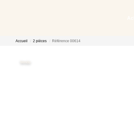
Ac
Accueil
2 pièces
Référence 00614
Vendu