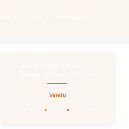
 agence
Outils
Nous contacter
APPARTEMENT PARIS 13 - 2
pièce(s) - 44.05 m2
,
Paris 13
Vendu
44
m²
2
pièce(s)
Réf :
00614