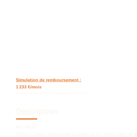
Simulation de remboursement :
1 233 €/mois
pendant 20 ans à 3% avec un apport de 24 700 €
Description
Réf : 00614
PARIS 13ème - A proximité du métro et T3 : Porte d'Ivry e