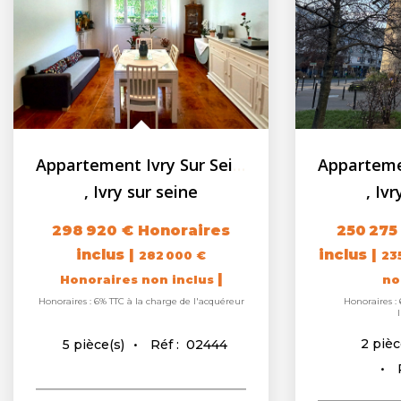
Appartement Ivry Sur Seine 5 pièces + Cave
,
Ivry sur seine
,
Ivr
298 920 €
Honoraires
250 275
inclus
|
inclus
|
282 000 €
23
|
Honoraires non inclus
no
Honoraires : 6% TTC à la charge de l'acquéreur
Honoraires : 
2
pièc
Réf :
02444
5
pièce(s)