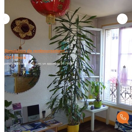
NOUS CONTACTER
Simulation de remboursement :
534 €/mois
pendant 20 ans à 3% avec un apport de 10 700 €
Description
Réf : 00875
** €107 000
honoraires inclus
|
|
€100 000
hors honoraires
Honoraires : 7%
TTC à la charge de l'acquéreur