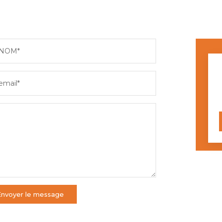
NOM*
email*
Envoyer le message