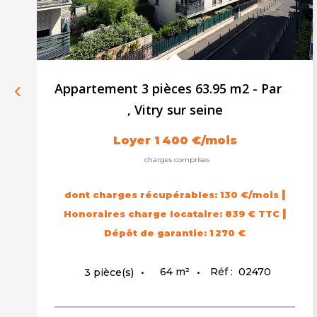
Appartement 3 pièces 63.95 m2 - Parking
,
Vitry sur seine
Loyer 1 400 €/mois
charges comprises
|
dont charges récupérables: 130 €/mois
|
Honoraires charge locataire: 839 € TTC
Dépôt de garantie: 1 270 €
64
m²
Réf :
02470
3
pièce(s)