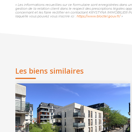
« Les informations recueillies sur ce formulaire sont enregistrées dans
gestion de la relation client dans le respect des prescriptions légales ap
concernant et les faire rectifier en contactant KRYSTYNA IMMOBILIER Pa
laquelle vous pouvez vous inscrire ici :
https://www.bloctel.gouv.fr/
»
Les biens similaires