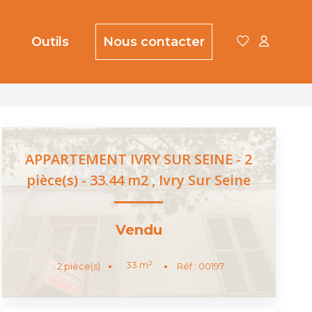
Outils
Nous contacter
APPARTEMENT IVRY SUR SEINE - 2
pièce(s) - 33.44 m2
,
Ivry Sur Seine
Vendu
33
m²
2
pièce(s)
Réf :
00197