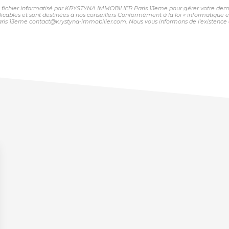
 un fichier informatisé par KRYSTYNA IMMOBILIER Paris 13eme pour gérer votre dema
plicables et sont destinées à nos conseillers Conformément à la loi « informatique 
ris 13eme contact@krystyna-immobilier.com. Nous vous informons de l'existence de