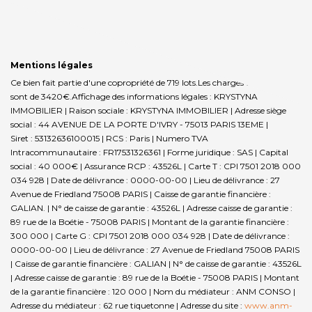
Mentions légales
Ce bien fait partie d'une copropriété de 719 lots.Les charges annuelles
sont de 3420€.
Affichage des informations légales : KRYSTYNA
IMMOBILIER | Raison sociale : KRYSTYNA IMMOBILIER | Adresse siège
social : 44 AVENUE DE LA PORTE D'IVRY - 75013 PARIS 13EME |
Siret : 53132636100015 | RCS : Paris | Numero TVA
Intracommunautaire : FR17531326361 | Forme juridique : SAS | Capital
social : 40 000€ | Assurance RCP : 43526L |
Carte T : CPI 7501 2018 000
034 928 | Date de délivrance : 0000-00-00 | Lieu de délivrance : 27
Avenue de Friedland 75008 PARIS | Caisse de garantie financière :
GALIAN. | N° de caisse de garantie : 43526L | Adresse caisse de garantie :
89 rue de la Boétie - 75008 PARIS | Montant de la garantie financière :
300 000 | Carte G : CPI 7501 2018 000 034 928 | Date de délivrance :
0000-00-00 | Lieu de délivrance : 27 Avenue de Friedland 75008 PARIS
| Caisse de garantie financière : GALIAN | N° de caisse de garantie : 43526L
| Adresse caisse de garantie : 89 rue de la Boétie - 75008 PARIS | Montant
de la garantie financière : 120 000 | Nom du médiateur : ANM CONSO |
Adresse du médiateur : 62 rue tiquetonne | Adresse du site :
www.anm-