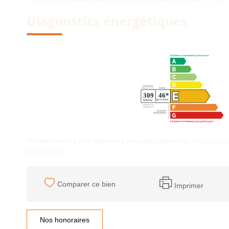
** €161 250
honoraires inclus
|
|
€150 000
hors honoraires
Honoraires : 7.50% T
Diagnostics énergétiques
Montant estimé des dépenses annuelles d'énergie pour un usa
01/01/2021.
Comparer ce bien
Imprimer
Nos honoraires