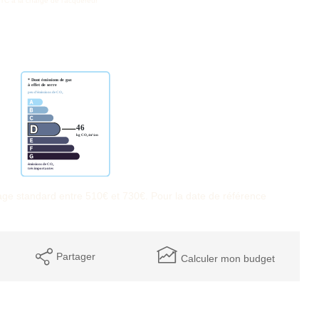
TC à la charge de l'acquéreur
ge standard entre 510€ et 730€. Pour la date de référence
Partager
Calculer mon budget