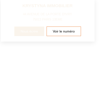
KRYSTYNA IMMOBILIER
44 AVENUE DE LA PORTE D'IVRY
75013
PARIS 13EME
Nous écrire
Voir le numéro