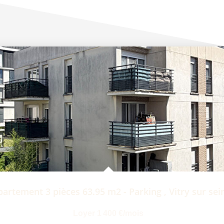
artement 3 pièces 63.95 m2 - Parking
,
Vitry sur sei
Loyer 1 400 €/mois