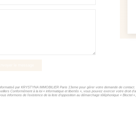
nvoyer le message
er informatisé par KRYSTYNA IMMOBILIER Paris 13eme pour gérer votre demande de contact. Ell
eillers Conformément à la loi « informatique et libertés », vous pouvez exercer votre droit d
ormons de l'existence de la liste d'opposition au démarchage téléphonique « Bloctel », su