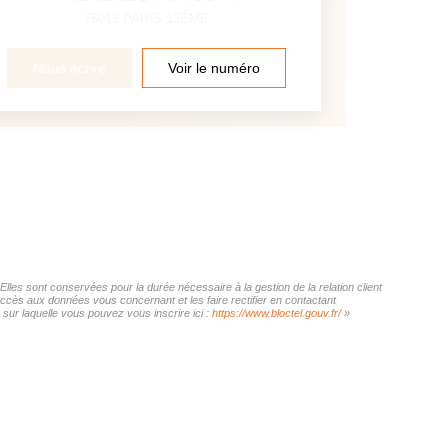
75013
PARIS 13EME
Nous écrire
Voir le numéro
es sont conservées pour la durée nécessaire à la gestion de la relation client
'accès aux données vous concernant et les faire rectifier en contactant
r laquelle vous pouvez vous inscrire ici :
https://www.bloctel.gouv.fr/
»