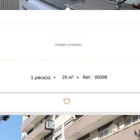
ent Vitry Sur Seine Studio meublé 25.49 m2
,
Vitry s
Loyer 850 €/mois
charges comprises
|
|
pérables: 100 €/mois
Honoraires charge locataire: 334 € TTC
Dépôt de 
25
m²
Réf :
00098
1
pièce(s)