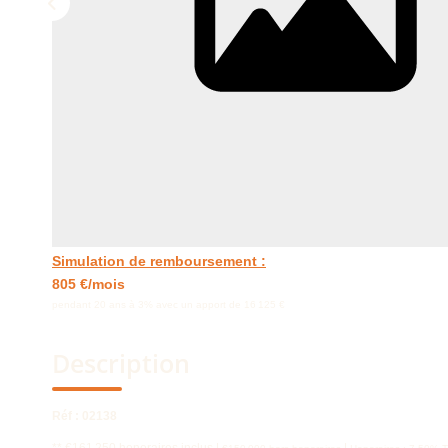
Simulation de remboursement :
805 €/mois
pendant 20 ans à 3% avec un apport de 16 125 €
Description
Réf : 02138