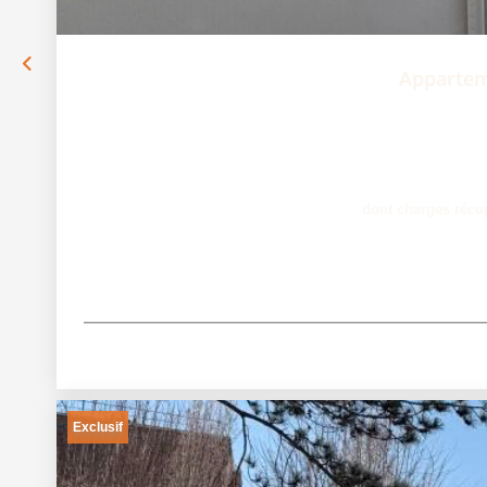
Appartem
dont charges récu
Exclusif