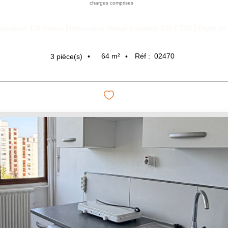
charges comprises
|
|
pérables: 130 €/mois
Honoraires charge locataire: 839 € TTC
Dépôt de 
64
m²
Réf :
02470
3
pièce(s)