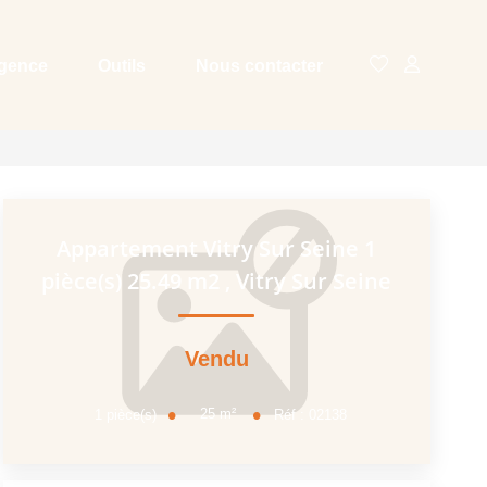
agence
Outils
Nous contacter
Appartement Vitry Sur Seine 1
pièce(s) 25.49 m2
,
Vitry Sur Seine
Vendu
25
m²
1
pièce(s)
Réf :
02138