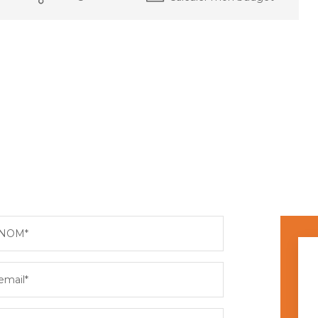
NOM*
email*