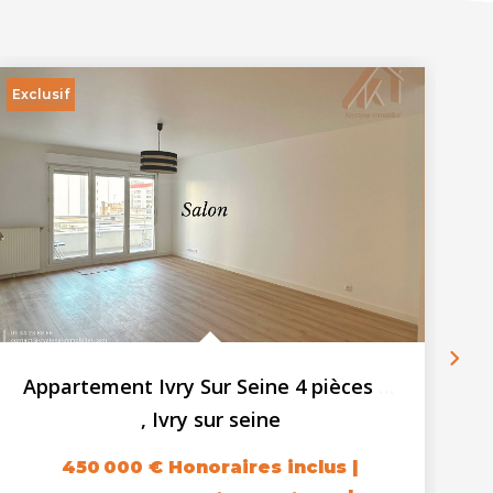
Exclusif
Ex
Appartement Ivry Sur Seine 4 pièces 84.13 m2
,
Ivry sur seine
450 000 €
Honoraires inclus
|