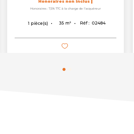
|
Honoraires non inclus
Honoraires : 7,5% TTC à la charge de l'acquéreur
35
m²
Réf :
02484
1
pièce(s)