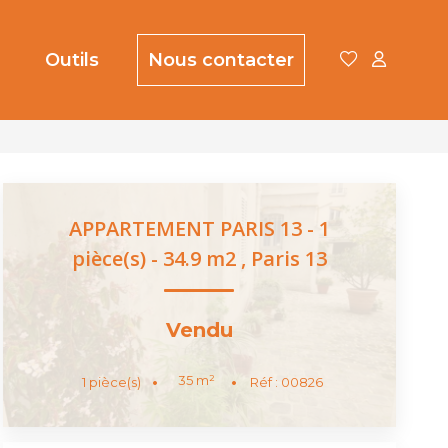
Outils
Nous contacter
APPARTEMENT PARIS 13 - 1
pièce(s) - 34.9 m2
,
Paris 13
Vendu
35
m²
1
pièce(s)
Réf :
00826