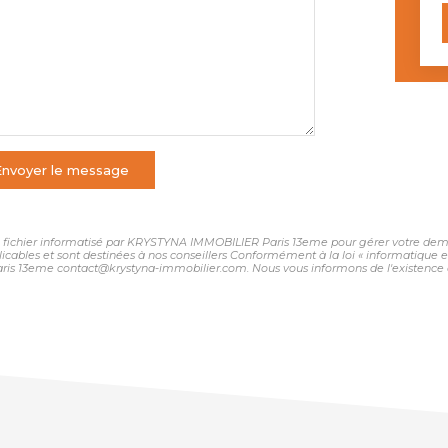
Envoyer le message
 un fichier informatisé par KRYSTYNA IMMOBILIER Paris 13eme pour gérer votre dema
plicables et sont destinées à nos conseillers Conformément à la loi « informatique 
ris 13eme contact@krystyna-immobilier.com. Nous vous informons de l'existence de