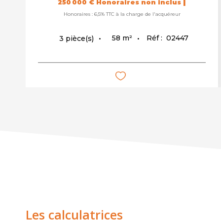
|
250 000 €
Honoraires non inclus
Honoraires : 6,5% TTC à la charge de l'acquéreur
58
m²
Réf :
02447
3
pièce(s)
Les calculatrices