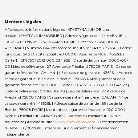
Mentions légales
Affichage des informations légales : KRYSTYNA IMMOBILIER | Raison
sociale : KRYSTYNA IMMOBILIER | Adresse siège social : 44 AVENUE DE
LA PORTE D'IVRY - 75013 PARIS 13EME | Siret : 53132636100015 |
RCS : Paris | Numero TVA Intracommunautaire : FR17531326361 | Forme
juridique : SAS | Capital social : 40 000€ | Assurance RCP : 43526L |
Carte T : CPI 7501 2018 000 034 928 | Date de délivrance : 0000-00-
00 | Lieu de délivrance : 27 Avenue de Friedland 75008 PARIS | Caisse de
garantie financière : GALIAN. | N° de caisse de garantie : 43526L | Adresse
caisse de garantie : 89 rue de la Boétie - 75008 PARIS | Montant de la
garantie financière : 300 000 | Carte G : CPI 7501 2018 000 034 928 |
Date de délivrance : 0000-00-00 | Lieu de délivrance : 27 Avenue de
Friedland 75008 PARIS | Caisse de garantie financière : GALIAN | N° de
caisse de garantie : 43526L | Adresse caisse de garantie : 89 rue de la
Boétie - 75008 PARIS | Montant de la garantie financière : 120 000 |
Nom du médiateur : ANM CONSO | Adresse du médiateur : 62 rue
tiquetonne | Adresse du site :
www.anm-conso.com
| Date d'obtention
du label : 01/08/2018
Entreprise juridiquement et financièrement
indépendante