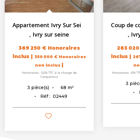
Appartement Ivry Sur Seine 3 pièces - 67.98m² - Balcon
,
Ivry sur seine
,
Ivr
369 250 €
Honoraires
283 020
inclus
|
inclus
|
350 000 €
Honoraires
26
|
non inclus
no
Honoraires : 5,5% TTC à la charge de
Honoraires : 6% TT
l'acquéreur
3
pièc
68
m²
3
pièce(s)
Réf :
02449