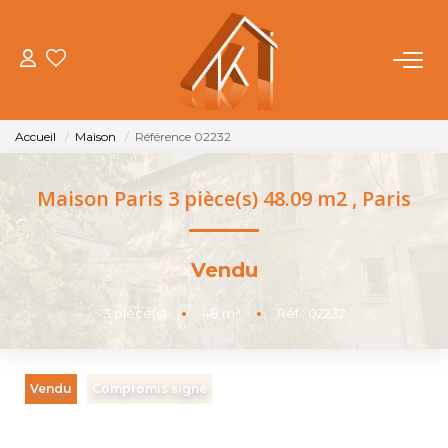
ACHETER
Accueil
Maison
Référence 02232
VENDRE
Maison Paris 3 pièce(s) 48.09 m2
,
Paris
LOUER
Vendu
FAIRE GÉRER
3
pièce(s)
•
48
m²
•
Réf : 02232
NOTRE AGENCE
Vendu
Compromis signé
OUTILS