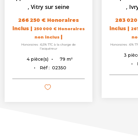
,
Vitry sur seine
,
Ivr
266 250 €
Honoraires
283 020
inclus
|
inclus
|
250 000 €
Honoraires
26
|
non inclus
no
Honoraires : 6,5% TTC à la charge de
Honoraires : 6% TT
l'acquéreur
3
pièc
79
m²
4
pièce(s)
Réf :
02350