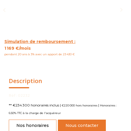
NOUS CONTACTER
Simulation de remboursement :
1 169 €/mois
pendant 20 ans à 3% avec un apport de 23 430 €
Description
Réf : 02232
** €234 300
honoraires inclus
|
|
€220 000
hors honoraires
Honoraires :
6.50% TTC à la charge de l'acquéreur
Nos honoraires
Nous contacter