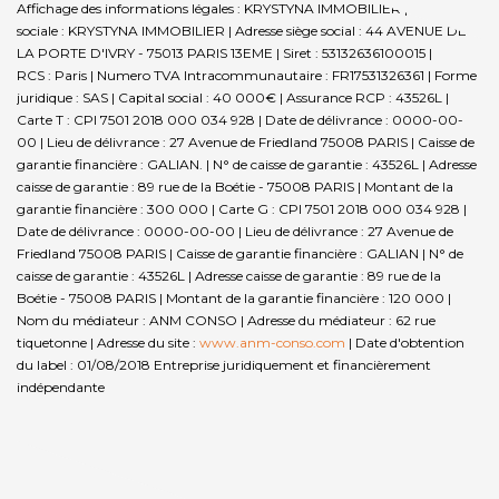
Affichage des informations légales : KRYSTYNA IMMOBILIER | Raison
sociale : KRYSTYNA IMMOBILIER | Adresse siège social : 44 AVENUE DE
LA PORTE D'IVRY - 75013 PARIS 13EME | Siret : 53132636100015 |
RCS : Paris | Numero TVA Intracommunautaire : FR17531326361 | Forme
juridique : SAS | Capital social : 40 000€ | Assurance RCP : 43526L |
Carte T : CPI 7501 2018 000 034 928 | Date de délivrance : 0000-00-
00 | Lieu de délivrance : 27 Avenue de Friedland 75008 PARIS | Caisse de
garantie financière : GALIAN. | N° de caisse de garantie : 43526L | Adresse
caisse de garantie : 89 rue de la Boétie - 75008 PARIS | Montant de la
garantie financière : 300 000 | Carte G : CPI 7501 2018 000 034 928 |
Date de délivrance : 0000-00-00 | Lieu de délivrance : 27 Avenue de
Friedland 75008 PARIS | Caisse de garantie financière : GALIAN | N° de
caisse de garantie : 43526L | Adresse caisse de garantie : 89 rue de la
Boétie - 75008 PARIS | Montant de la garantie financière : 120 000 |
Nom du médiateur : ANM CONSO | Adresse du médiateur : 62 rue
tiquetonne | Adresse du site :
www.anm-conso.com
| Date d'obtention
du label : 01/08/2018
Entreprise juridiquement et financièrement
indépendante