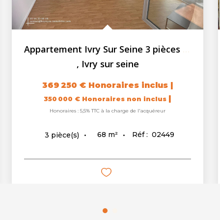
Appartement Ivry Sur Seine 3 pièces - 67.98m² - Balcon
,
Ivry sur seine
369 250 €
Honoraires inclus
|
|
350 000 €
Honoraires non inclus
Honoraires : 5,5% TTC à la charge de l'acquéreur
68
m²
Réf :
02449
3
pièce(s)