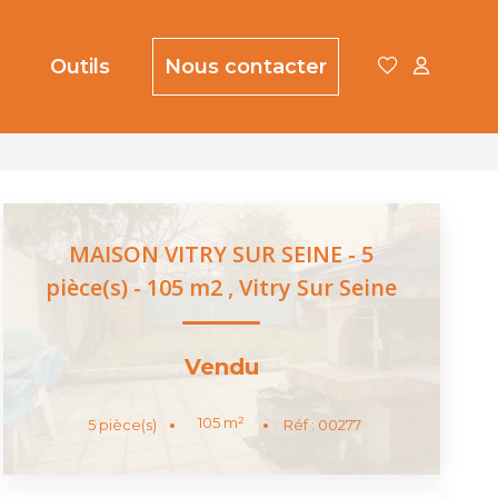
Outils
Nous contacter
MAISON VITRY SUR SEINE - 5
pièce(s) - 105 m2
,
Vitry Sur Seine
Vendu
105
m²
5
pièce(s)
Réf :
00277