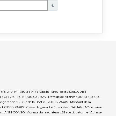
TE D'IVRY - 75013 PARIS 13EME | Siret : 53132636100015 |
T : CPI 7501 2018 000 034 928 | Date de délivrance : 0000-00-00 |
de garantie : 89 rue de la Boétie - 75008 PARIS | Montant de la
d 75008 PARIS | Caisse de garantie financière : GALIAN | N° de caisse
teur : ANM CONSO | Adresse du médiateur : 62 rue tiquetonne | Adresse