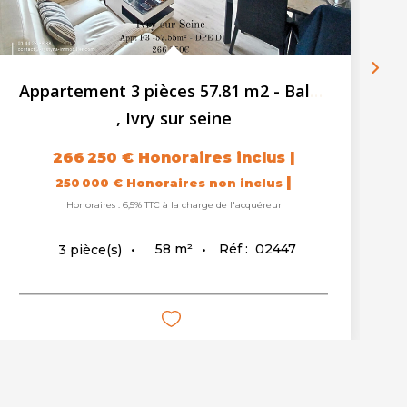
Appartement 3 pièces 57.81 m2 - Balcon - Cave
,
Ivry sur seine
266 250 €
Honoraires inclus
|
|
250 000 €
Honoraires non inclus
Honoraires : 6,5% TTC à la charge de l'acquéreur
58
m²
Réf :
02447
3
pièce(s)