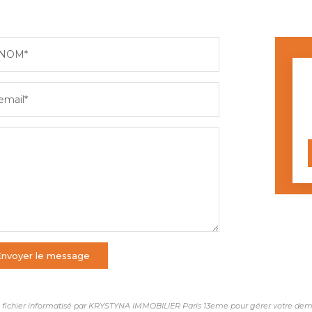
NOM*
email*
Envoyer le message
 un fichier informatisé par KRYSTYNA IMMOBILIER Paris 13eme pour gérer votre dema