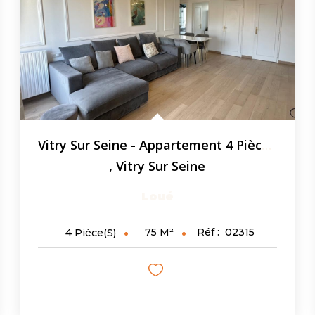
Vitry Sur Seine - Appartement 4 Pièces - 74.71 M² - Parking
,
Vitry Sur Seine
Loué
75
M²
Réf :
02315
4
Pièce(s)