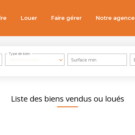
re
Louer
Faire gérer
Notre agence
Type de bien
Sélectionnez...
Surface min
Liste des biens vendus ou loués