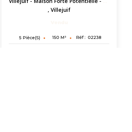
Villejuif - Maison Forte Potentielle - Proche De Métro 7
,
Villejuif
Vendu
150
M²
Réf :
02238
5
Pièce(s)