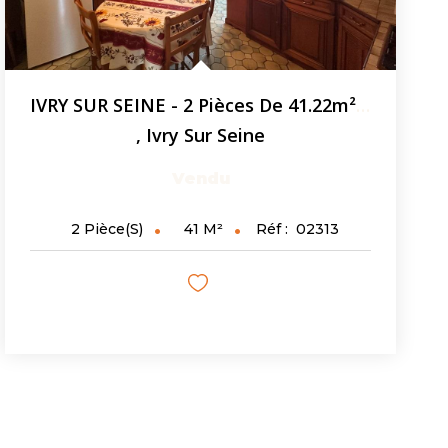
IVRY SUR SEINE - 2 Pièces De 41.22m² - Au Pied Du Métro...
,
Ivry Sur Seine
Vendu
41
M²
Réf :
02313
2
Pièce(s)