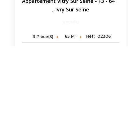
Appartement Vitry Sur Seine - F3 - 64.50m² - Cave - Parking...
,
Ivry Sur Seine
Vendu
65
M²
Réf :
02306
3
Pièce(s)