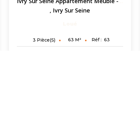
Ivry Sur Seine Appartement Meublé - 3 Pièces - 63.23 M2 -...
,
Ivry Sur Seine
Loué
63
M²
Réf :
63
3
Pièce(s)