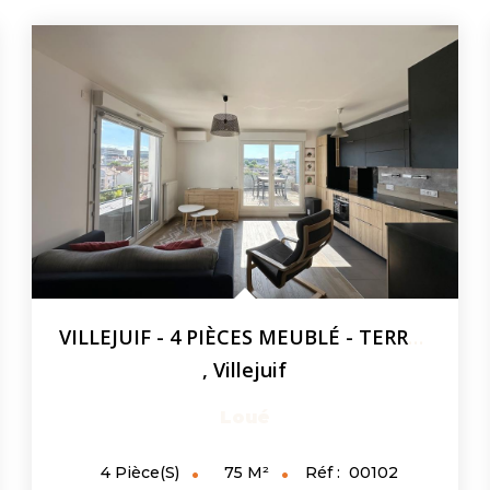
VILLEJUIF - 4 PIÈCES MEUBLÉ - TERRASSE 17 M² - PARKINGS -...
,
Villejuif
Loué
75
M²
Réf :
00102
4
Pièce(s)