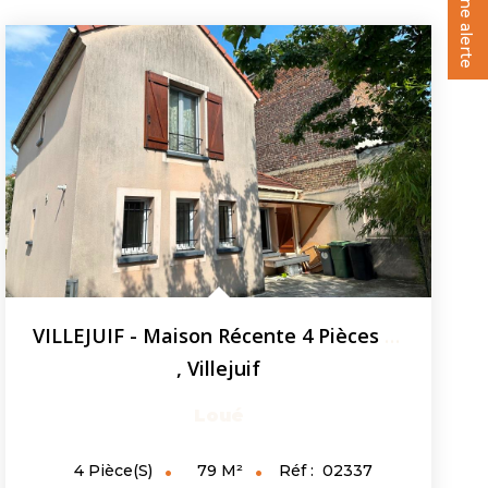
Créer une alerte
VILLEJUIF - Maison Récente 4 Pièces 78.5 M2 Avec Jardin
,
Villejuif
Loué
79
M²
Réf :
02337
4
Pièce(s)