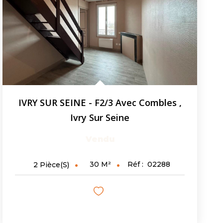
IVRY SUR SEINE - F2/3 Avec Combles
,
Ivry Sur Seine
Vendu
30
M²
Réf :
02288
2
Pièce(s)