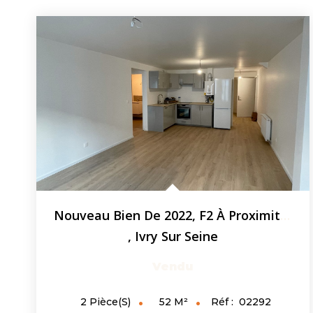
Nouveau Bien De 2022, F2 À Proximité Du Métro Et Du 13e...
,
Ivry Sur Seine
Vendu
52
M²
Réf :
02292
2
Pièce(s)