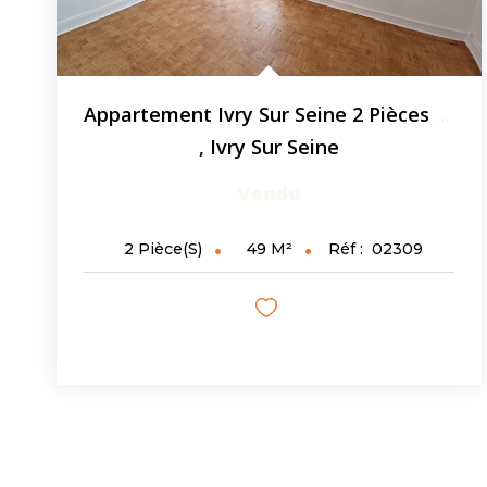
Appartement Ivry Sur Seine 2 Pièces 48.65 M2 - Parking -...
,
Ivry Sur Seine
Vendu
49
M²
Réf :
02309
2
Pièce(s)